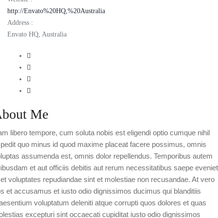
http://Envato%20HQ,%20Australia
Address :
Envato HQ, Australia
bout Me
m libero tempore, cum soluta nobis est eligendi optio cumque nihil
pedit quo minus id quod maxime placeat facere possimus, omnis
luptas assumenda est, omnis dolor repellendus. Temporibus autem
ibusdam et aut officiis debitis aut rerum necessitatibus saepe eveniet
 et voluptates repudiandae sint et molestiae non recusandae. At vero
s et accusamus et iusto odio dignissimos ducimus qui blanditiis
aesentium voluptatum deleniti atque corrupti quos dolores et quas
lestias excepturi sint occaecati cupiditat iusto odio dignissimos