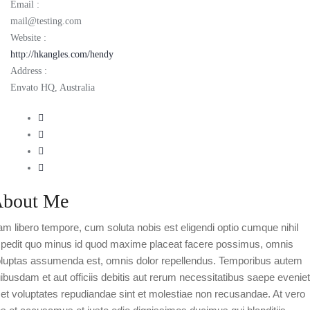
Email :
mail@testing.com
Website :
http://hkangles.com/hendy
Address :
Envato HQ, Australia
bout Me
m libero tempore, cum soluta nobis est eligendi optio cumque nihil
pedit quo minus id quod maxime placeat facere possimus, omnis
luptas assumenda est, omnis dolor repellendus. Temporibus autem
ibusdam et aut officiis debitis aut rerum necessitatibus saepe eveniet
 et voluptates repudiandae sint et molestiae non recusandae. At vero