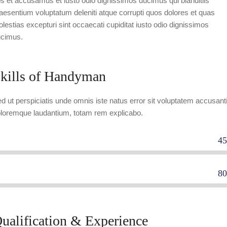
s et accusamus et iusto odio dignissimos ducimus qui blanditiis
aesentium voluptatum deleniti atque corrupti quos dolores et quas
lestias excepturi sint occaecati cupiditat iusto odio dignissimos
cimus.
kills of Handyman
d ut perspiciatis unde omnis iste natus error sit voluptatem accusant
loremque laudantium, totam rem explicabo.
4
mmercial plumbers
8
sidential carpenters
ualification & Experience