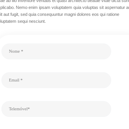
ae ab illo inventore veritatis et quasi architecto beatae vitae dicta sun
plicabo. Nemo enim ipsam voluptatem quia voluptas sit aspernatur a
it aut fugit, sed quia consequuntur magni dolores eos qui ratione
luptatem sequi nesciunt.