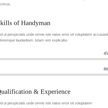
cimus.
kills of Handyman
d ut perspiciatis unde omnis iste natus error sit voluptatem accusant
loremque laudantium, totam rem explicabo.
4
mmercial plumbers
8
sidential carpenters
ualification & Experience
d ut perspiciatis unde omnis iste natus error sit voluptatem