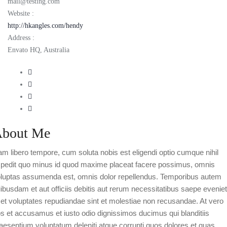
mail@testing.com
Website :
http://hkangles.com/hendy
Address :
Envato HQ, Australia
bout Me
m libero tempore, cum soluta nobis est eligendi optio cumque nihil
pedit quo minus id quod maxime placeat facere possimus, omnis
luptas assumenda est, omnis dolor repellendus. Temporibus autem
ibusdam et aut officiis debitis aut rerum necessitatibus saepe eveniet
 et voluptates repudiandae sint et molestiae non recusandae. At vero
s et accusamus et iusto odio dignissimos ducimus qui blanditiis
aesentium voluptatum deleniti atque corrupti quos dolores et quas