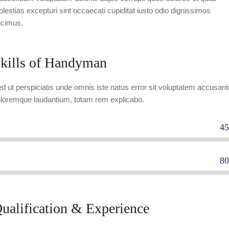
lestias excepturi sint occaecati cupiditat iusto odio dignissimos
cimus.
kills of Handyman
d ut perspiciatis unde omnis iste natus error sit voluptatem accusant
loremque laudantium, totam rem explicabo.
4
mmercial plumbers
8
sidential carpenters
ualification & Experience